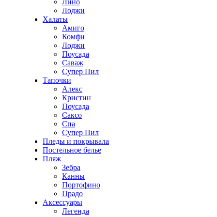
Лино
Лоджи
Халаты
Амиго
Комфи
Лоджи
Поусада
Саваж
Супер Пил
Тапочки
Алекс
Кристин
Поусада
Саксо
Спа
Супер Пил
Пледы и покрывала
Постельное белье
Пляж
Зебра
Канны
Портофино
Прадо
Аксессуары
Легенда