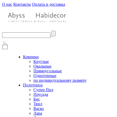
О нас
Контакты
Оплата и доставка
Коврики
Круглые
Овальные
Прямоугольные
Однотонные
по индивидуальному размеру
Полотенца
Супер Пил
Поусада
Бис
Твил
Васко
Лара