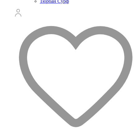
Тюрбан Сурф