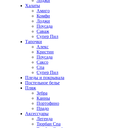
Лоджи
Халаты
Амиго
Комфи
Лоджи
Поусада
Саваж
Супер Пил
Тапочки
Алекс
Кристин
Поусада
Саксо
Спа
Супер Пил
Пледы и покрывала
Постельное белье
Пляж
Зебра
Канны
Портофино
Прадо
Аксессуары
Легенда
Тюрбан Спа