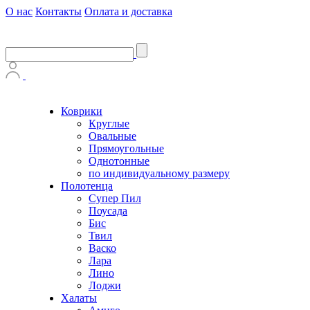
О нас
Контакты
Оплата и доставка
Коврики
Круглые
Овальные
Прямоугольные
Однотонные
по индивидуальному размеру
Полотенца
Супер Пил
Поусада
Бис
Твил
Васко
Лара
Лино
Лоджи
Халаты