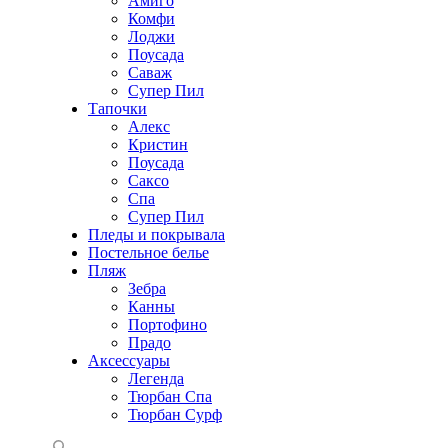
Амиго
Комфи
Лоджи
Поусада
Саваж
Супер Пил
Тапочки
Алекс
Кристин
Поусада
Саксо
Спа
Супер Пил
Пледы и покрывала
Постельное белье
Пляж
Зебра
Канны
Портофино
Прадо
Аксессуары
Легенда
Тюрбан Спа
Тюрбан Сурф