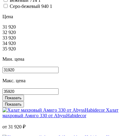
Бежевый 714
1
Серо-бежевый 940
1
Цена
31 920
32 920
33 920
34 920
35 920
Мин. цена
Макс. цена
Халат
махровый Амиго 330 от AbyssHabidecor
от 31 920 ₽