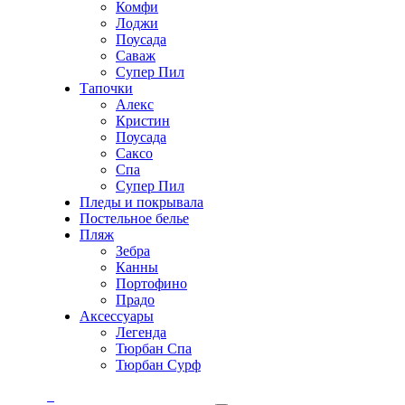
Комфи
Лоджи
Поусада
Саваж
Супер Пил
Тапочки
Алекс
Кристин
Поусада
Саксо
Спа
Супер Пил
Пледы и покрывала
Постельное белье
Пляж
Зебра
Канны
Портофино
Прадо
Аксессуары
Легенда
Тюрбан Спа
Тюрбан Сурф