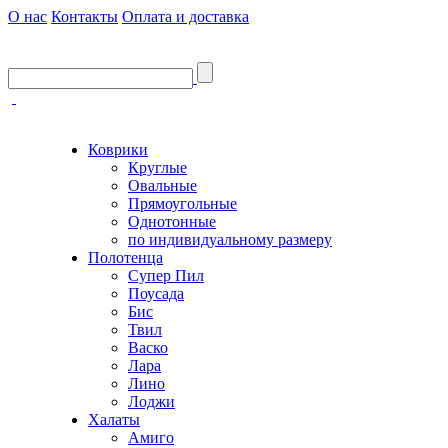
О нас
Контакты
Оплата и доставка
Коврики
Круглые
Овальные
Прямоугольные
Однотонные
по индивидуальному размеру
Полотенца
Супер Пил
Поусада
Бис
Твил
Васко
Лара
Лино
Лоджи
Халаты
Амиго