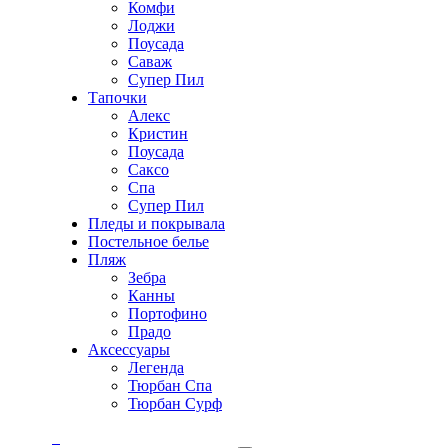
Комфи
Лоджи
Поусада
Саваж
Супер Пил
Тапочки
Алекс
Кристин
Поусада
Саксо
Спа
Супер Пил
Пледы и покрывала
Постельное белье
Пляж
Зебра
Канны
Портофино
Прадо
Аксессуары
Легенда
Тюрбан Спа
Тюрбан Сурф