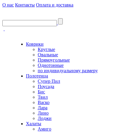
О нас
Контакты
Оплата и доставка
Коврики
Круглые
Овальные
Прямоугольные
Однотонные
по индивидуальному размеру
Полотенца
Супер Пил
Поусада
Бис
Твил
Васко
Лара
Лино
Лоджи
Халаты
Амиго