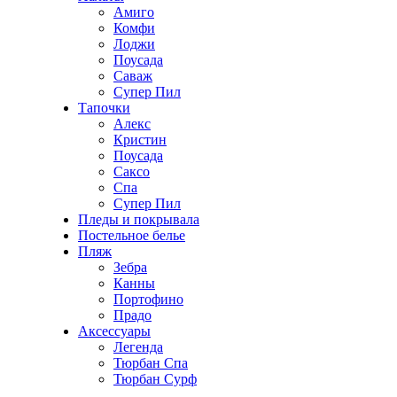
Амиго
Комфи
Лоджи
Поусада
Саваж
Супер Пил
Тапочки
Алекс
Кристин
Поусада
Саксо
Спа
Супер Пил
Пледы и покрывала
Постельное белье
Пляж
Зебра
Канны
Портофино
Прадо
Аксессуары
Легенда
Тюрбан Спа
Тюрбан Сурф