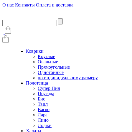
О нас
Контакты
Оплата и доставка
Коврики
Круглые
Овальные
Прямоугольные
Однотонные
по индивидуальному размеру
Полотенца
Супер Пил
Поусада
Бис
Твил
Васко
Лара
Лино
Лоджи
Халаты