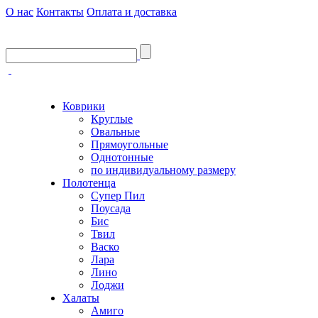
О нас
Контакты
Оплата и доставка
Коврики
Круглые
Овальные
Прямоугольные
Однотонные
по индивидуальному размеру
Полотенца
Супер Пил
Поусада
Бис
Твил
Васко
Лара
Лино
Лоджи
Халаты
Амиго