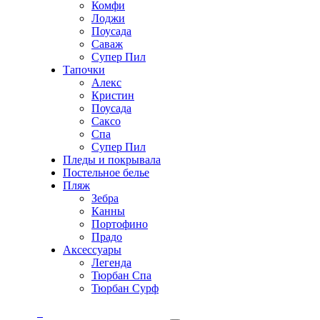
Комфи
Лоджи
Поусада
Саваж
Супер Пил
Тапочки
Алекс
Кристин
Поусада
Саксо
Спа
Супер Пил
Пледы и покрывала
Постельное белье
Пляж
Зебра
Канны
Портофино
Прадо
Аксессуары
Легенда
Тюрбан Спа
Тюрбан Сурф