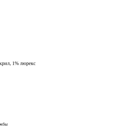
акрил, 1% люрекс
ужбы