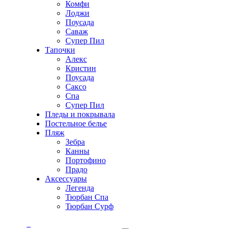
Комфи
Лоджи
Поусада
Саваж
Супер Пил
Тапочки
Алекс
Кристин
Поусада
Саксо
Спа
Супер Пил
Пледы и покрывала
Постельное белье
Пляж
Зебра
Канны
Портофино
Прадо
Аксессуары
Легенда
Тюрбан Спа
Тюрбан Сурф