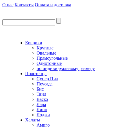
О нас
Контакты
Оплата и доставка
Коврики
Круглые
Овальные
Прямоугольные
Однотонные
по индивидуальному размеру
Полотенца
Супер Пил
Поусада
Бис
Твил
Васко
Лара
Лино
Лоджи
Халаты
Амиго